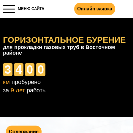
Онлайн заявка
МЕНЮ САЙТА
ГОРИЗОНТАЛЬНОЕ БУРЕНИЕ
для прокладки газовых труб в Восточном
районе
3
4
0
0
км
пробурено
за
9 лет
работы
Содержание