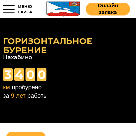
Онлайн
МЕНЮ
САЙТА
заявка
ГОРИЗОНТАЛЬНОЕ
БУРЕНИЕ
Нахабино
3
4
0
0
км
пробурено
за
9 лет
работы