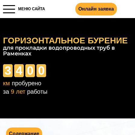
Онлайн заявка
МЕНЮ САЙТА
ГОРИЗОНТАЛЬНОЕ БУРЕНИЕ
для прокладки водопроводных труб в
Раменках
3
4
0
0
км
пробурено
за
9 лет
работы
Содержание